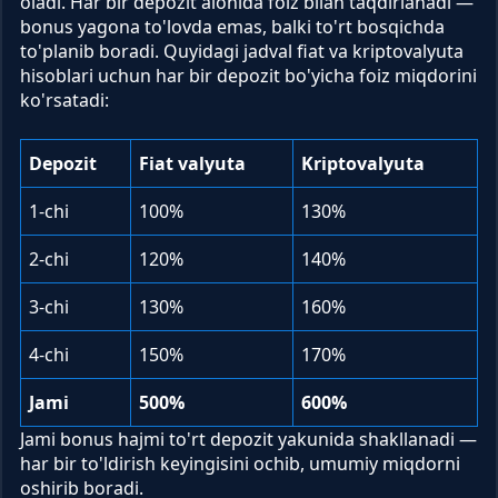
oladi. Har bir depozit alohida foiz bilan taqdirlanadi —
bonus yagona to'lovda emas, balki to'rt bosqichda
to'planib boradi. Quyidagi jadval fiat va kriptovalyuta
hisoblari uchun har bir depozit bo'yicha foiz miqdorini
ko'rsatadi:
Depozit
Fiat valyuta
Kriptovalyuta
1-chi
100%
130%
2-chi
120%
140%
3-chi
130%
160%
4-chi
150%
170%
Jami
500%
600%
Jami bonus hajmi to'rt depozit yakunida shakllanadi —
har bir to'ldirish keyingisini ochib, umumiy miqdorni
oshirib boradi.