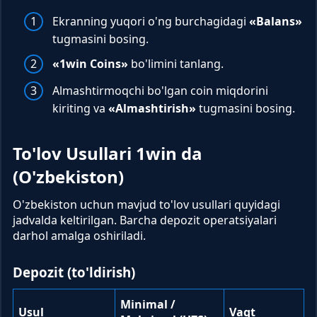
Ekranning yuqori o'ng burchagidagi
«Balans»
tugmasini bosing.
«1win Coins»
bo'limini tanlang.
Almashtirmoqchi bo'lgan coin miqdorini
kiriting va
«Almashtirish»
tugmasini bosing.
To'lov Usullari 1win da
(O'zbekiston)
O'zbekiston uchun mavjud to'lov usullari quyidagi
jadvalda keltirilgan. Barcha depozit operatsiyalari
darhol amalga oshiriladi.
Depozit (to'ldirish)
Minimal /
Usul
Vaqt