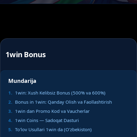
1win Bonus
Mundarija
1win: Xush Kelibsiz Bonus (500% va 600%)
Bonus in 1win: Qanday Olish va Faollashtirish
1win dan Promo Kod va Vaucherlar
1win Coins — Sadoqat Dasturi
To'lov Usullari 1win da (O'zbekiston)