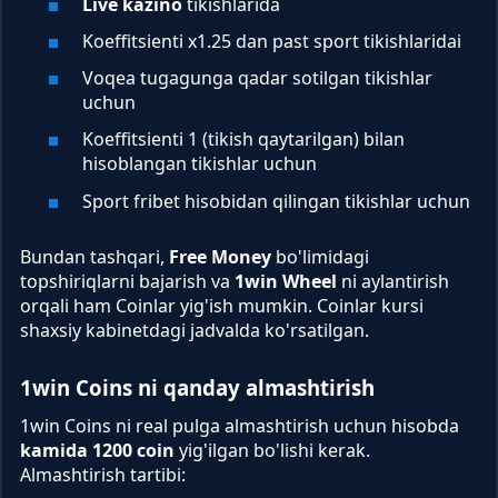
Live kazino
tikishlarida
Koeffitsienti x1.25 dan past sport tikishlaridai
Voqea tugagunga qadar sotilgan tikishlar
uchun
Koeffitsienti 1 (tikish qaytarilgan) bilan
hisoblangan tikishlar uchun
Sport fribet hisobidan qilingan tikishlar uchun
Bundan tashqari,
Free Money
bo'limidagi
topshiriqlarni bajarish va
1win Wheel
ni aylantirish
orqali ham Coinlar yig'ish mumkin. Coinlar kursi
shaxsiy kabinetdagi jadvalda ko'rsatilgan.
1win Coins ni qanday almashtirish
1win Coins ni real pulga almashtirish uchun hisobda
kamida 1200 coin
yig'ilgan bo'lishi kerak.
Almashtirish tartibi: