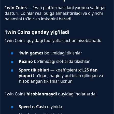
1win Coins
— 1win platformasidagi yagona sadoqat
dasturi. Coinlar real pulga almashtiriladi va o'yinchi
balansini to'ldirish imkonini beradi.
1win Coins qanday yig'iladi
1win Coins quyidagi faoliyatlar uchun hisoblanadi:
1win games
bo'limidagi tikishlar
Kazino
bo'limidagi slotlarda tikishlar
Sport tikishlari
— koeffitsient
x1.25 dan
yuqori
bo'lgan, haqiqiy pul bilan qilingan va
hisoblangan tikishlar uchun
1win Coins
hisoblanmaydi
quyidagi holatlarda:
Speed-n-Cash
o'yinida